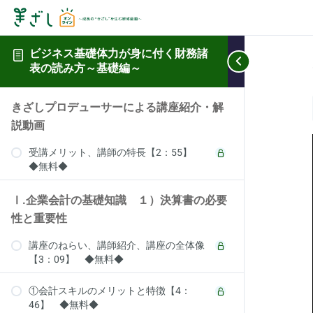
ビジネス基礎体力が身に付く財務諸
表の読み方～基礎編～
きざしプロデューサーによる講座紹介・解
説動画
受講メリット、講師の特長【2：55】
◆無料◆
Ⅰ.企業会計の基礎知識 １）決算書の必要
性と重要性
講座のねらい、講師紹介、講座の全体像
【3：09】 ◆無料◆
①会計スキルのメリットと特徴【4：
46】 ◆無料◆