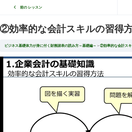
前の レッスン
②効率的な会計スキルの習得方
ビジネス基礎体力が身に付く財務諸表の読み方～基礎編～
②効率的な会計スキ