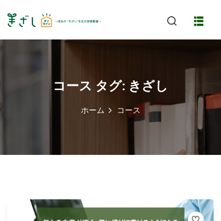
Skip
to
content
コース タグ:
きざし
ホーム
コース
特長