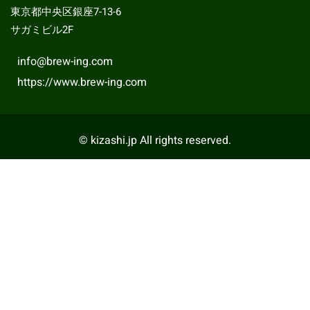
東京都中央区銀座7-13-6
サガミビル2F
info@brew-ing.com
https://www.brew-ing.com
© kizashi.jp All rights reserved.