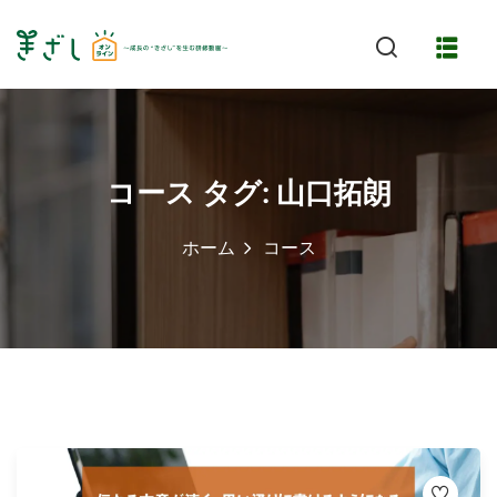
Skip
to
content
コース タグ:
山口拓朗
ホーム
コース
特長